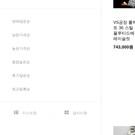
판매많은순
VS공장 롤
트 36 스
플루티드베
낮은가격순
레이슬릿
743,000원
높은가격순
평점높은순
후기많은순
최근등록순
리스트형
갤러리형