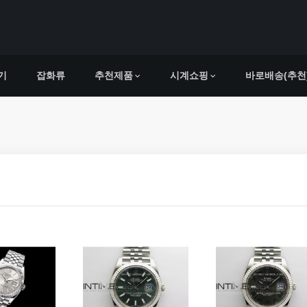
기
잡화류
추천제품
시계쇼핑
바로배송(추천