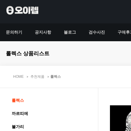
문의하기
공지사항
블로그
검수사진
구매후
롤렉스 상품리스트
HOME
추천제품
롤렉스
롤렉스
까르띠에
불가리