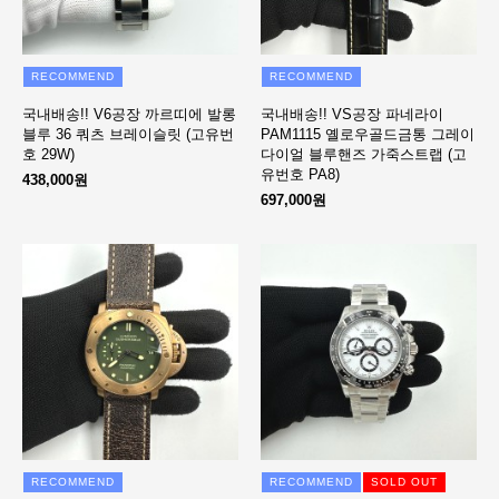
RECOMMEND
RECOMMEND
국내배송!! V6공장 까르띠에 발롱
국내배송!! VS공장 파네라이
블루 36 쿼츠 브레이슬릿 (고유번
PAM1115 옐로우골드금통 그레이
호 29W)
다이얼 블루핸즈 가죽스트랩 (고
유번호 PA8)
438,000원
697,000원
RECOMMEND
RECOMMEND
SOLD OUT