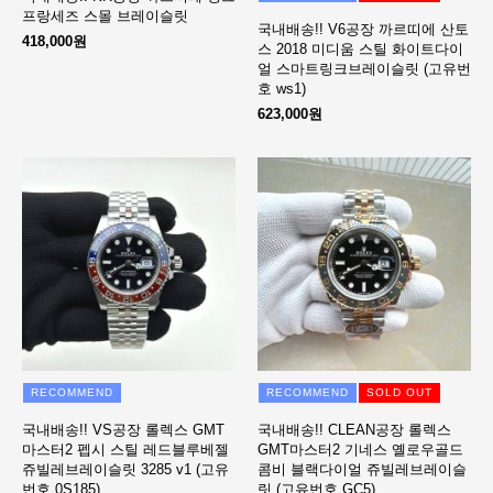
프랑세즈 스몰 브레이슬릿
국내배송!! V6공장 까르띠에 산토
418,000원
스 2018 미디움 스틸 화이트다이
얼 스마트링크브레이슬릿 (고유번
호 ws1)
623,000원
RECOMMEND
RECOMMEND
SOLD OUT
국내배송!! VS공장 롤렉스 GMT
국내배송!! CLEAN공장 롤렉스
마스터2 펩시 스틸 레드블루베젤
GMT마스터2 기네스 옐로우골드
쥬빌레브레이슬릿 3285 v1 (고유
콤비 블랙다이얼 쥬빌레브레이슬
번호 0S185)
릿 (고유번호 GC5)