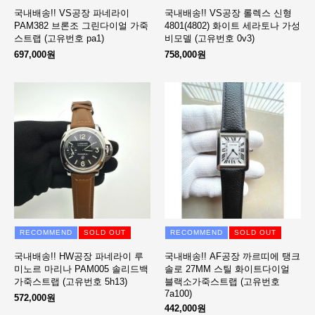
국내배송!! VS공장 파네라이
국내배송!! VS공장 롤렉스 신형
PAM382 브론조 그린다이얼 가죽
4801(4802) 화이트 세라토나 가성
스트랩 (고유번호 pa1)
비모델 (고유번호 0v3)
697,000원
758,000원
RECOMMEND
SOLD OUT
RECOMMEND
SOLD OUT
국내배송!! HW공장 파네라이 루
국내배송!! AF공장 까르띠에 탱크
미노르 마리나 PAM005 솔리드백
솔로 27MM 스틸 화이트다이얼
가죽스트랩 (고유번호 5h13)
블랙소가죽스트랩 (고유번호
7a100)
572,000원
442,000원