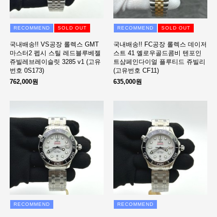
RECOMMEND
SOLD OUT
RECOMMEND
SOLD OUT
국내배송!! VS공장 롤렉스 GMT
국내배송!! FC공장 롤렉스 데이저
마스터2 펩시 스틸 레드블루베젤
스트 41 옐로우골드콤비 텐포인
쥬빌레브레이슬릿 3285 v1 (고유
트샴페인다이얼 플루티드 쥬빌리
번호 0S173)
(고유번호 CF11)
762,000원
635,000원
RECOMMEND
RECOMMEND