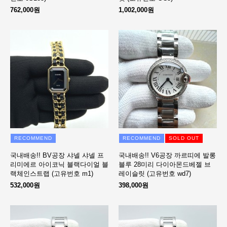
762,000원
1,002,000원
RECOMMEND
RECOMMEND
SOLD OUT
국내배송!! BV공장 샤넬 샤넬 프
국내배송!! V6공장 까르띠에 발롱
리미에르 아이코닉 블랙다이얼 블
블루 28미리 다이아몬드베젤 브
랙체인스트랩 (고유번호 m1)
레이슬릿 (고유번호 wd7)
532,000원
398,000원