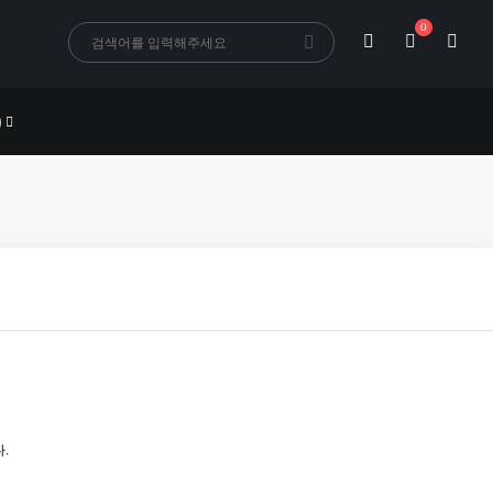
0
)
.