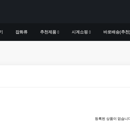
기
잡화류
추천제품
시계쇼핑
바로배송(추천
등록된 상품이 없습니다