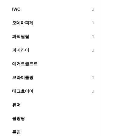
IWC
오데마피게
파텍필립
파네라이
예거르쿨트르
브라이틀링
태그호이어
튜더
블랑팡
론진