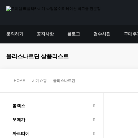
문의하기
공지사항
블로그
검수사진
구매후
율리스나르딘 상품리스트
HOME
시계쇼핑
율리스나르딘
롤렉스
오메가
까르띠에