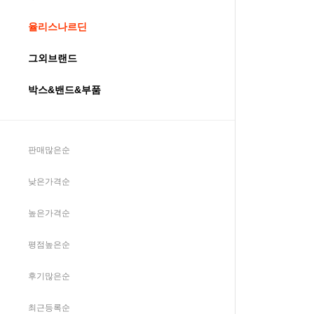
율리스나르딘
그외브랜드
박스&밴드&부품
판매많은순
낮은가격순
높은가격순
평점높은순
후기많은순
최근등록순