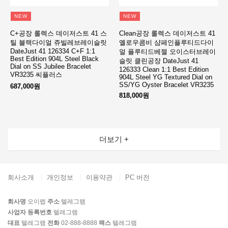
NEW
NEW
C+공장 롤렉스 데이저스트 41 스
Clean공장 롤렉스 데이저스트 41
틸 블랙다이얼 쥬빌레브레이슬릿
옐로우콤비 샴페인플루티드다이
DateJust 41 126334 C+F 1:1
얼 플루티드베젤 오이스터브레이
Best Edition 904L Steel Black
슬릿 클린공장 DateJust 41
Dial on SS Jubilee Bracelet
126333 Clean 1:1 Best Edition
VR3235 씨플러스
904L Steel YG Textured Dial on
SS/YG Oyster Bracelet VR3235
687,000원
818,000원
더보기 +
회사소개
개인정보
이용약관
PC 버전
회사명
오이렙
주소
텔레그램
사업자 등록번호
텔레그램
대표
텔레그램
전화
02-888-8888
팩스
텔레그램