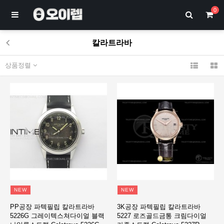
0
칼라트라바
상품정렬
NEW
NEW
PP공장 파텍필립 칼라트라바
3K공장 파텍필립 칼라트라바
5226G 그레이텍스쳐다이얼 블랙
5227 로즈골드금통 크림다이얼