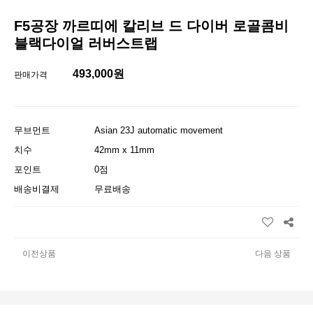
F5공장 까르띠에 칼리브 드 다이버 로골콤비
블랙다이얼 러버스트랩
493,000원
판매가격
무브먼트
Asian 23J automatic movement
치수
42mm x 11mm
포인트
0점
배송비결제
무료배송
이전상품
다음 상품