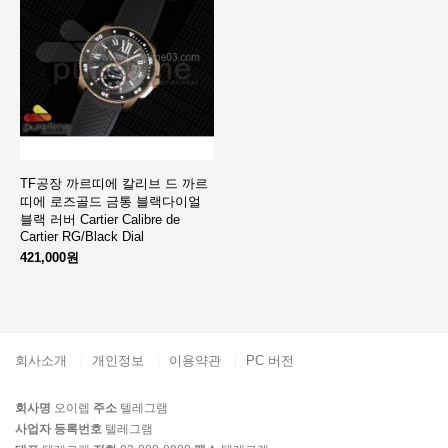
TF공장 까르띠에 칼리브 드 까르
띠에 로즈골드 금통 블랙다이얼
블랙 러버 Cartier Calibre de
Cartier RG/Black Dial
421,000원
회사소개
개인정보
이용약관
PC 버전
회사명
오이렙
주소
텔레그램
사업자 등록번호
텔레그램