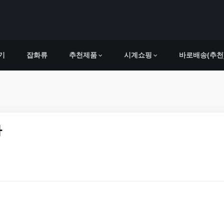
기
잡화류
추천제품
시계쇼핑
바로배송(추천
사